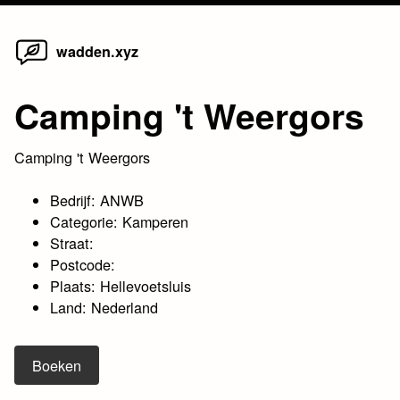
Home
Skip
wadden.xyz
to
content
Camping 't Weergors
Camping 't Weergors
Bedrijf: ANWB
Categorie: Kamperen
Straat:
Postcode:
Plaats: Hellevoetsluis
Land: Nederland
Boeken