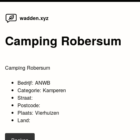
Home
Skip
wadden.xyz
to
content
Camping Robersum
Camping Robersum
Bedrijf: ANWB
Categorie: Kamperen
Straat:
Postcode:
Plaats: Vierhuizen
Land: