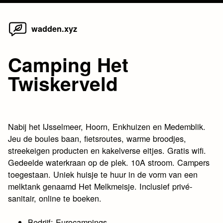
Home
Skip
wadden.xyz
to
content
Camping Het
Twiskerveld
Nabij het IJsselmeer, Hoorn, Enkhuizen en Medemblik.
Jeu de boules baan, fietsroutes, warme broodjes,
streekeigen producten en kakelverse eitjes. Gratis wifi.
Gedeelde waterkraan op de plek. 10A stroom. Campers
toegestaan. Uniek huisje te huur in de vorm van een
melktank genaamd Het Melkmeisje. Inclusief privé-
sanitair, online te boeken.
Bedrijf: Eurocampings