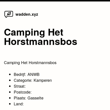
Home
Skip
wadden.xyz
to
content
Camping Het
Horstmannsbos
Camping Het Horstmannsbos
Bedrijf: ANWB
Categorie: Kamperen
Straat:
Postcode:
Plaats: Gasselte
Land: