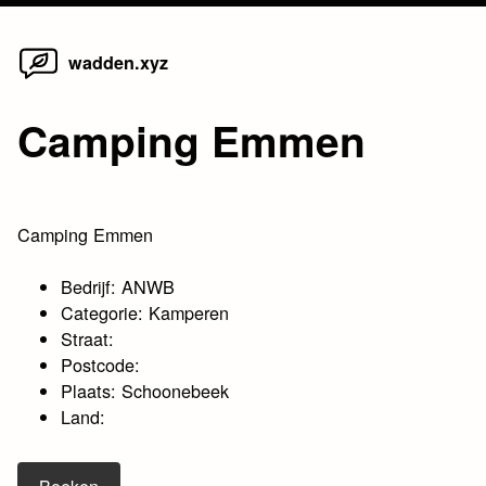
Home
Skip
wadden.xyz
to
content
Camping Emmen
Camping Emmen
Bedrijf: ANWB
Categorie: Kamperen
Straat:
Postcode:
Plaats: Schoonebeek
Land: