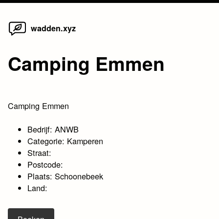
Home
Skip
wadden.xyz
to
content
Camping Emmen
Camping Emmen
Bedrijf: ANWB
Categorie: Kamperen
Straat:
Postcode:
Plaats: Schoonebeek
Land: