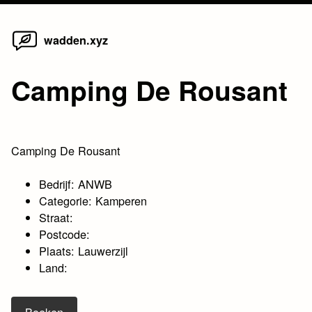
Home
Skip
wadden.xyz
to
content
Camping De Rousant
Camping De Rousant
Bedrijf: ANWB
Categorie: Kamperen
Straat:
Postcode:
Plaats: Lauwerzijl
Land: