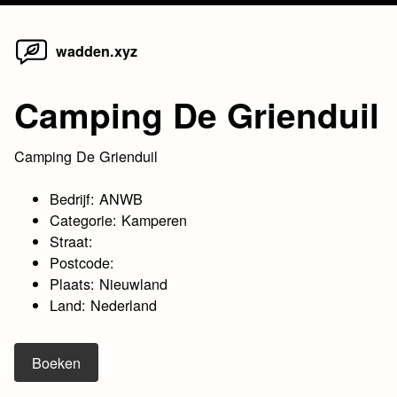
Home
Skip
wadden.xyz
to
content
Camping De Grienduil
Camping De Grienduil
Bedrijf: ANWB
Categorie: Kamperen
Straat:
Postcode:
Plaats: Nieuwland
Land: Nederland
Boeken