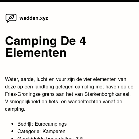
Home
Skip
wadden.xyz
to
content
Camping De 4
Elementen
Water, aarde, lucht en vuur zijn de vier elementen van
deze op een landtong gelegen camping met haven op de
Fries-Groningse grens aan het van Starkenborghkanaal.
Vismogelijkheid en fiets- en wandeltochten vanaf de
camping.
Bedrijf: Eurocampings
Categorie: Kamperen
Gemiddelde beoordeling: 7.8