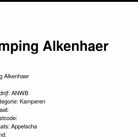
mping Alkenhaer
g Alkenhaer
drijf: ANWB
tegorie: Kamperen
aat:
stcode:
aats: Appelscha
nd: