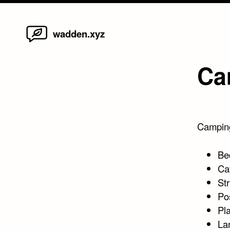
Home
Skip
wadden.xyz
to
content
Ca
Campin
Be
Ca
Str
Po
Pl
La