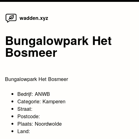
Home
Skip
wadden.xyz
to
content
Bungalowpark Het
Bosmeer
Bungalowpark Het Bosmeer
Bedrijf: ANWB
Categorie: Kamperen
Straat:
Postcode:
Plaats: Noordwolde
Land: