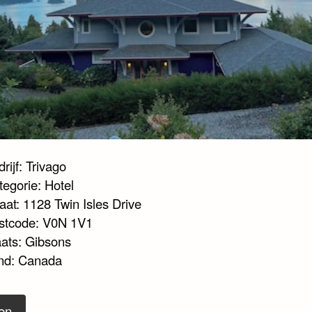
rijf: Trivago
tegorie: Hotel
aat: 1128 Twin Isles Drive
stcode: V0N 1V1
aats: Gibsons
nd: Canada
en