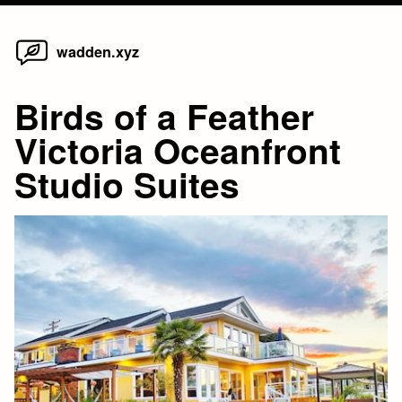
Home
Skip
wadden.xyz
to
content
Birds of a Feather
Victoria Oceanfront
Studio Suites