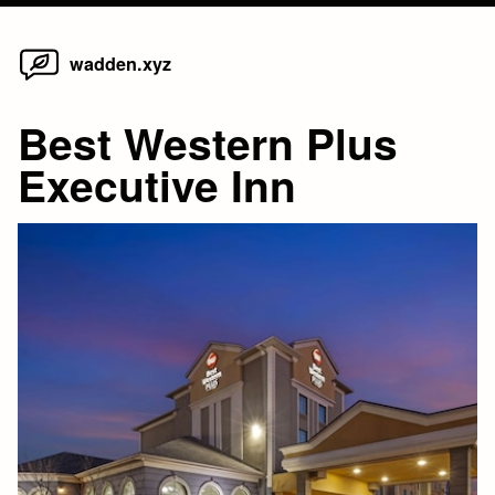
Home
Skip
wadden.xyz
to
content
Best Western Plus
Executive Inn