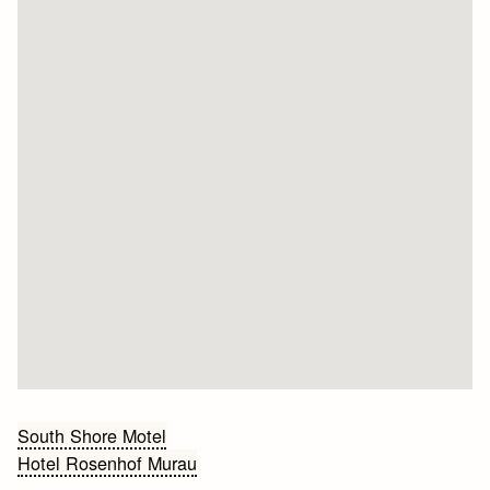
Bericht
South Shore Motel
Hotel Rosenhof Murau
navigatie