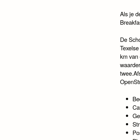
Als je 
Breakfa
De Scho
Texelse 
km van 
waarder
twee.Af
OpenSt
Be
Ca
Ge
Str
Po