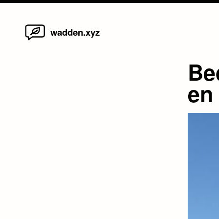
Home
Skip
wadden.xyz
to
content
Be
en