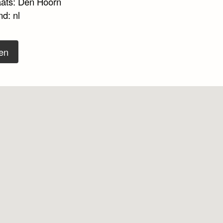
aats: Den Hoorn
d: nl
en