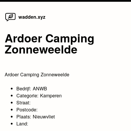
Home
Skip
wadden.xyz
to
content
Ardoer Camping
Zonneweelde
Ardoer Camping Zonneweelde
Bedrijf: ANWB
Categorie: Kamperen
Straat:
Postcode:
Plaats: Nieuwvliet
Land: