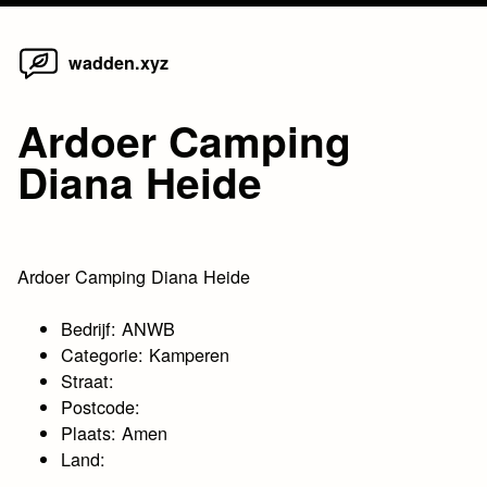
Home
Skip
wadden.xyz
to
content
Ardoer Camping
Diana Heide
Ardoer Camping Diana Heide
Bedrijf: ANWB
Categorie: Kamperen
Straat:
Postcode:
Plaats: Amen
Land: