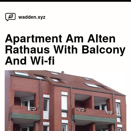
Home
Skip
wadden.xyz
to
content
Apartment Am Alten
Rathaus With Balcony
And Wi-fi