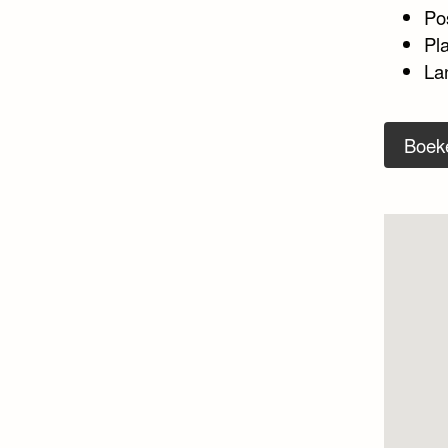
Po
Pl
La
Boek