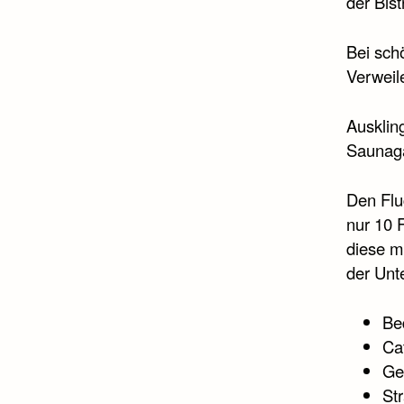
der Bis
Bei sch
Verweil
Ausklin
Saunag
Den Flu
nur 10 
diese mi
der Unt
Be
Ca
Ge
Str