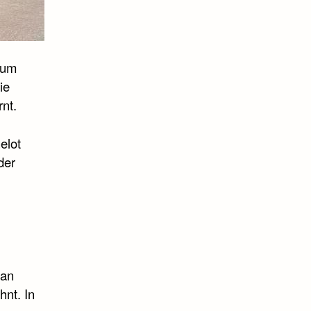
kum
ie
nt.
elot
der
 an
hnt. In