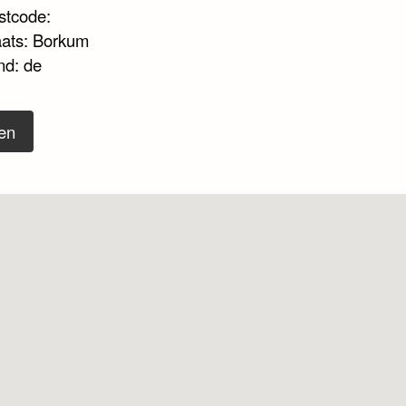
stcode:
aats: Borkum
nd: de
en