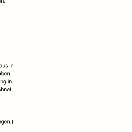
en.
aus in
aben
ung in
chnet
ngen.)