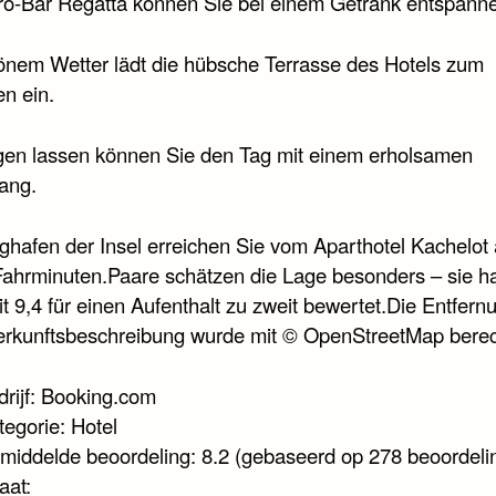
tro-Bar Regatta können Sie bei einem Getränk entspann
önem Wetter lädt die hübsche Terrasse des Hotels zum
en ein.
gen lassen können Sie den Tag mit einem erholsamen
ang.
ghafen der Insel erreichen Sie vom Aparthotel Kachelot 
Fahrminuten.Paare schätzen die Lage besonders – sie h
t 9,4 für einen Aufenthalt zu zweit bewertet.Die Entfern
erkunftsbeschreibung wurde mit © OpenStreetMap bere
drijf: Booking.com
tegorie: Hotel
middelde beoordeling: 8.2 (gebaseerd op 278 beoordeli
aat: