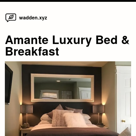
Home
Skip
wadden.xyz
to
content
Amante Luxury Bed &
Breakfast