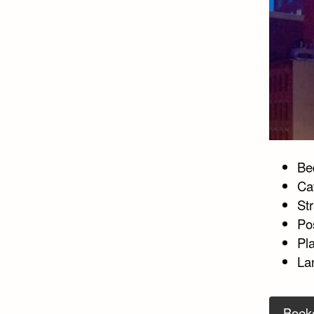
Bed
Ca
St
Po
Pl
La
Boek