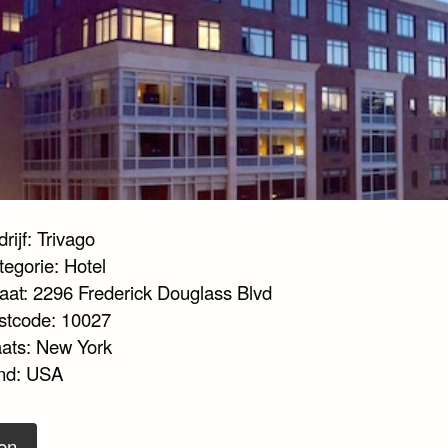
rijf: Trivago
tegorie: Hotel
raat: 2296 Frederick Douglass Blvd
stcode: 10027
aats: New York
nd: USA
en