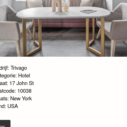
rijf: Trivago
tegorie: Hotel
aat: 17 John St
stcode: 10038
aats: New York
nd: USA
en