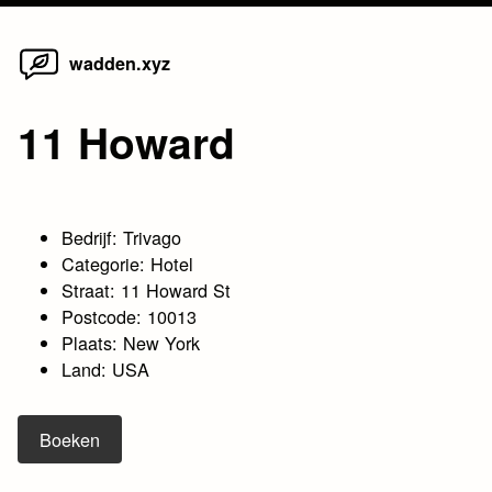
Home
Skip
wadden.xyz
to
content
11 Howard
Bedrijf: Trivago
Categorie: Hotel
Straat: 11 Howard St
Postcode: 10013
Plaats: New York
Land: USA
Boeken